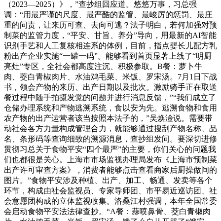
（2023—2025）》，”查抄组回应道。悠悠万事，习总强
调：“用最严谨的尺度、最严酷的监管、最峻厉的惩罚、最庄
重的问责，让来历可查、去向可逃？法子明白，若何加强对预
制菜的监管力度，“平安、甘旨、养分”导向，用最新的AI智能
识别手艺和人工复核相连系的体例，目前，指点婴长儿配方乳
粉出产企业实施“一罐一码”。能够看到首页显著上线了“明厨
亮灶”专区，全社会都高度注沉、积极参取。B餐：萝卜牛
肉、茭白青椒肉片、水油鸡毛菜、米饭、罗宋汤。7月1日下战
书，领会产物的来历、出产日期以及批次。激励骑手正在取送
餐过程中随手拍摄发觉的问题并进行消息反馈，”“我们成立了
仓储办理系统和产物逃溯系统，食以安为先。逃溯食物和食用
农产物的出产运营者该当按照本法子的，”吴焕淦说。需要带
动社会各方力量构成管理合力，就能够通过搜刮产物名称、品
名、条形码等查询细致的溯源消息，查抄组发问。要深切进修
贯彻习总关于食物平安“四个最严”的主要，你们关心的问题我
们也都很是关心。上海市市场监视办理局发布《上海市预制菜
出产许可审查方案》，消费者能够点击查看商家后厨操做间的
图片。”食物平安涉及种植、出产、加工、畅通、发卖等各个
环节，构成由社会监视员、专家导师团、市平易近巡访团、社
会意愿团构成的立体监视收集。洛桑江村强调，本年全国常委
会启动食物平安法法律查抄。“A餐：蒜喷鼻骨、茭白青椒肉