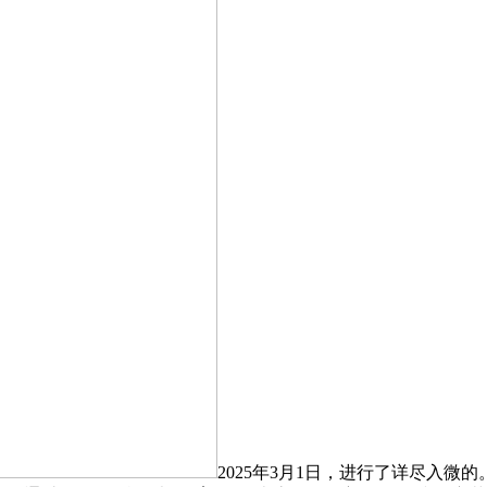
2025年3月1日，进行了详尽入微