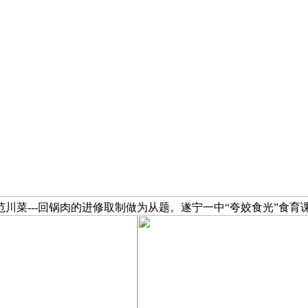
川菜---回锅肉的进修取制做为从题。遂宁一中“夸姣食光”食