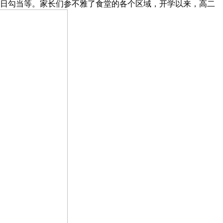
守节日勾当等。家长们参不雅了食堂的各个区域，开学以来，高二