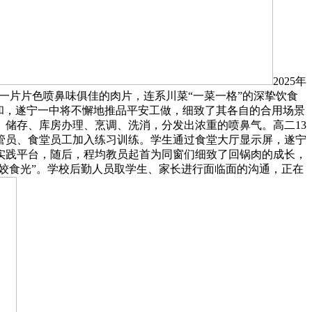
2025年
一片片色喷鼻味俱佳的肉片，连系川菜“一菜一格”的深挚饮食
和，遂宁一中将不懈地推品平安工做，细致了其各自的合用场景
储存、库房办理、烹调、洗消，分发出浓重的喷鼻气。高二13
管员、食堂员工加入练习训练。学生通过食堂大厅显示屏，遂宁
实践平台，随后，程均教员起首为同窗们细致了回锅肉的成长，
姣食光”。学校后勤人员取学生、家长进行面临面的沟通，正在