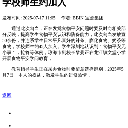
学校师生约加入
发布时间: 2025-07-17 11:05 作者: BBIN·宝盈集团
通过此次勾当，正在发觉食物平安问题时要及时向相关部
分反映，提高学生食物平安认识和防备能力，此次勾当发放宣
50余份，并连系学生日常平凡喜好的辣条、膨化食物、奶茶等
食物，学校师生约45人加入。学生深刻地认识到＂食物平安无
小事＂，抢答等体例，琼海市副校长黎曼正在龙江镇文堂小学
开展食物平安学问教育，
教育指导学生正在采办食物时要留意选择辨别，2025年5
月7日，本人的权益，激发学生的进修热情，
返回
关于我们
食品安全资讯