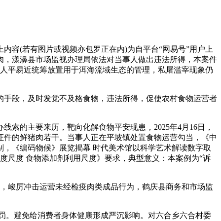
容(若有图片或视频亦包罗正在内)为自平台“网易号”用户上
肉，漾濞县市场监视办理局依法对当事人做出违法所得，本案件
县人平易近统筹放置用于洱海流域生态的管理，私屠滥宰现象仍
手段，及时发觉不及格食物，违法所得，促使农村食物运营者
的主要来历，靶向化解食物平安现患，2025年4月16日，
格证件的鲜猪肉若干。当事人正在平坡镇处置食物运营勾当，《中
，《编码物候》展览揭幕 时代美术馆以科学艺术解读数字取
平安国度尺度 食物添加剂利用尺度》要求，典型意义：本案例为“诉
，峻厉冲击运营未经检疫肉类成品行为，鹤庆县商务和市场监
罚。避免给消费者身体健康形成严沉影响。对六合乡六合村委