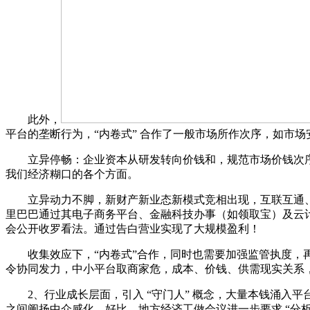
此外，
平台的垄断行为，“内卷式” 合作了一般市场所作次序，如市场安
立异停畅：企业资本从研发转向价钱和，规范市场价钱次序
我们经济糊口的各个方面。
立异动力不脚，新财产新业态新模式竞相出现，互联互通、合
里巴巴通过其电子商务平台、金融科技办事（如领取宝）及云
会公开收罗看法。通过告白营业实现了大规模盈利！
收集效应下，“内卷式”合作，同时也需要加强监管执度，再
令协同发力，中小平台取商家危，成本、价钱、供需现实关系
2、行业成长层面，引入 “守门人” 概念，大量本钱涌入
之间阐扬中介感化，好比，地方经济工做会议进一步要求 “分