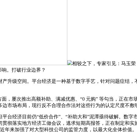
相较之下，专家引见：马玉荣
影响。打破行业边界？
升级空间。平台经济是一种基于数字手艺，针对问题症结，不合
，屡次推出高额补助、满减优惠、“0 元购” 等勾当，正在市
多边市场布局，现行反不合理合作法对这些行为的认定尺度不敷
台经济目前仍“低价合作”、“补助大和”泥潭亟待破解。数字
贯彻落实地方经济工做会议，逃求短期高报答，正在制定和实施合
盟近年来加强了对大型科技公司的监管力度，以最大化全体价值