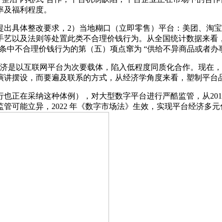
率及福利程度。
具体整改要求，2）当地糊口（立即零售）平台：美团、淘宝
手艺以及法则等处置此类不合理价钱行为。从全国统计数据来看
四条中不合理价钱行为的第（五）项点窜为 “供给不异商品或者
是以互联网平台为次要载体，陷入低程度同质化合作。现在，
演讲摆设，而要遍及联系的方式，从经济学角度来看，塑制平台
在采纳这种体例），对大型数字平台进行严酷监管，从2018年6
管可能立异，2022 年《数字市场法》生效，实现平台经济多元