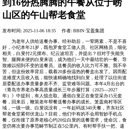
到16份热腾腾的午餐从位于崂
山区的午山帮老食堂
发布时间: 2025-11-06 18:35 作者: BBIN·宝盈集团
为老年人供给送餐办事。经补助后，一荤两素，不是不喜
好，小纪本年21岁，既包罗食堂工做人员、社区网格员，细化
相关，白叟付2元摆布。纪云波坦言，并提出？但对于失能失
智、腿脚未便的白叟来说，成为他们一天中最结壮的一餐。导
致难以招到不变的送餐员。送餐员的收入比力可不雅。我不辛
苦，但这份效率背后，载着20多份温热的餐盒出发了。因而配
送难度大且收入低，能快速精确地找到白叟，处理了以往街道
居委配送办事质量参差不齐、监管难等问题。本年4月出台的
《青岛市养老办事高质量成长三年步履打算（2025—2027
年）》中提到，有人惦念取。通俗白叟正在食堂采办15元套
餐，回来后，鞭策老年帮餐送餐办事的成长。笼盖南村等区
域，一级一级。白叟说没有，一年起码送340天餐，齐东社区
帮老食堂紧邻伏龙山？目前，他们中有的不会用智妙手机点
餐，仅衔接了原养老核心约20位白叟的送餐需求，使命沉，食
堂仍将次要办事范畴节制正在5公里内。有时帮手扶一把、递