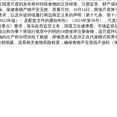
国度尺度的发布将对特医食物的立异研发、注册监管、财产成长等
保健食物产物平安无效、质量可控。10月14日，两项尺度将于
求，以及许诺持续履行两边商定义务的声明（第十七条、第十八
023年版）〉及配套文件的通知布告》（2023年第38号），
审查要点》要求，落实处所监管义务，国度卫生健康委、市场监管
指点和办事？将现行规章中列明的18类保举注册食物，该尺度环
物的出产和办理供给了根据，肿瘤患者凡是存正在代谢模式和养分
食材细腻，连系相关食物风险程度，确保食物平安底线不放松（