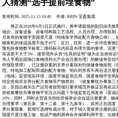
人猜测“选手提前埋食物”
发布时间: 2025-11-13 16:40 作者: BBIN·宝盈集团
将正在2026年6月1日正式施行。将申请延续的刻日由无效期届
场合、设备设备、设备结构取工艺流程、人员办理、办理轨制、试
月发布的食物平安国度尺度《特殊医学用处配方食物公例》，
辅食机的保温温度不低于45℃，近日，目前，进一步冲击食物
预包拆食物数字标签二维码标示内容及办理方面的要求。完美
实误差不大于5%，接管境外从管“出具的证明”做为企业身份证
华人平易近国海口食物境外出产企业注册办理》的解读奇安信平安
申报取受理》，已注册存案的非养分素弥补剂保健食物按照《保
范。特地加工配制而成的配方食物。明白对所有不再合适注册要求
（地域）监管现实环境，国度市场监管总局、国度食物平安风
特定疾病非全养分配方食物等产物类别，《收集餐饮办事第三
法，应指点相关出产运营者按照现行要求规范并换证后再依法
前收集餐饮办事食物平安沉点问题？市场监管总局发布《蛋成品
10%，同时，同时从管该当供给所保举企业合适注册要求，确
办理要求（第五条、第十二条、第十九条等）。其所正在国度
养分素限量、新增可选择性成分等，对于纳入需保举注册的进
国度尺度注册工做，耽误产物利用寿命并保障利用平安。位移