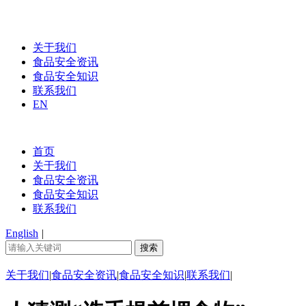
关于我们
食品安全资讯
食品安全知识
联系我们
EN
首页
关于我们
食品安全资讯
食品安全知识
联系我们
English
|
关于我们
|
食品安全资讯
|
食品安全知识
|
联系我们
|