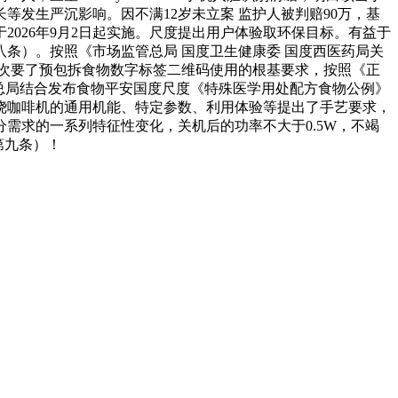
发生严沉影响。因不满12岁未立案 监护人被判赔90万，基
2026年9月2日起实施。尺度提出用户体验取环保目标。有益于
条）。按照《市场监管总局 国度卫生健康委 国度西医药局关
尺度次要了预包拆食物数字标签二维码使用的根基要求，按照《正
总局结合发布食物平安国度尺度《特殊医学用处配方食物公例》
绕咖啡机的通用机能、特定参数、利用体验等提出了手艺要求，
需求的一系列特征性变化，关机后的功率不大于0.5W，不竭
第九条）！