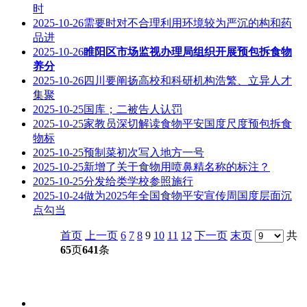
时
2025-10-26
需要时对不合理利用环境较为严沉的构和药
品进
2025-10-26
睢阳区市场监视办理局组织开展预包拆食物
养分
2025-10-26
四川要阐扬高校和科研机构浩繁、立异人才
集聚
2025-10-25
国库；二被告人认罚
2025-10-25
家教员深切解读食物平安国度尺度预包拆食
物标
2025-10-25
预制菜初次写入地方一号
2025-10-25
新增了关于食物用喷鼻精名称的标注？
2025-10-25
分发给类学校参照施行
2025-10-24
做为2025年全国食物平安宣传周国度层面沉
点勾当
首页
上一页
6
7
8
9
10
11
12
下一页
末页
共
65
页
641
条
关于我们